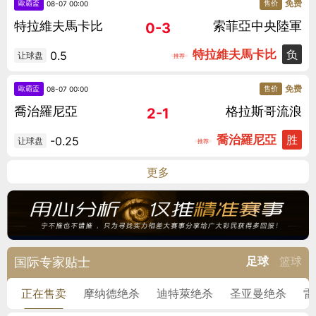
免费
歐霸盃
售价
08-07 00:00
特拉維夫馬卡比
索菲亞中央陸軍
0-3
特拉維夫馬卡比
负
0.5
让球盘
推荐
免费
歐霸盃
售价
08-07 00:00
喬治羅尼亞
格拉斯哥流浪
2-1
喬治羅尼亞
胜
-0.25
让球盘
推荐
更多
足球
篮球
国际专家贴士
正在售卖
摩纳德绝杀
迪特萊绝杀
圣亚曼绝杀
雷