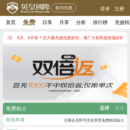
签到优惠
登录
注册
免费
首页
日享
月享
分析
排行榜
充值特
”将3月、6月、9月有 1 次大额充值优惠折扣，请广大彩民提前做好抢充计划
足球
篮球
免费贴士
精选单场
注册会员即可优先享受免费精选贴士