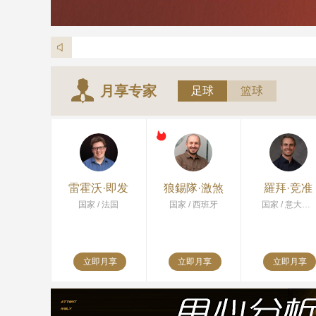
月享专家
足球
篮球
雷霍沃·即发
狼錫隊·激煞
羅拜·竞准
国家 / 法国
国家 / 西班牙
国家 / 意大利（Italy）
立即月享
立即月享
立即月享