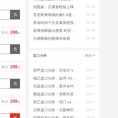
吳豔妮：亞運會輕裝上陣全力以赴_大公報
08-08
负
雲尼斯奧斯續約兼1.4億歐元豪簽文迪 皇馬打造黃金雙翼_文匯報
08-08
查福特四千五百萬英鎊投列斯聯 成史上第三貴門將_文匯報
08-08
新興強隊踢法務實 町田踩入東京吼半和_東方日報
08-08
298
售价
点
主將剛報到曼聯未撻着 聖日耳門睇高一線_東方日報
08-08
负
盘口分析
更多>>
298
售价
点
荷甲盘口分析：坎布尔 VS SBV精英
08-07
德乙盘口分析：波鸿 VS 柏林赫塔
08-07
负
芬超盘口分析：塞伊奈约基 VS 赫尔辛基火花
08-07
葡超盘口分析：埃斯托里尔 VS 法马利康
08-07
298
售价
荷乙盘口分析：埃门 vs 罗达JC
08-07
点
日联盘口分析：大阪钢巴vs浦和红钻
08-07
巴西杯盘口分析：维多利亚vs巴拉纳竞技
08-07