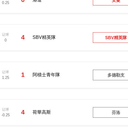
安曼
0.25
让球
4
SBV精英隊
SBV精英隊
0
让球
1
阿積士青年隊
多德勒支
1.25
让球
4
荷華高斯
芬洛
-0.25