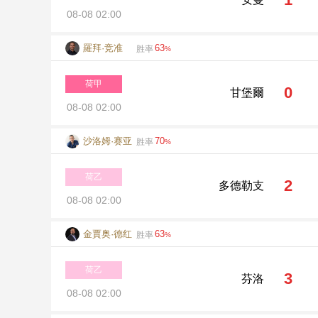
08-08 02:00
羅拜·竞准
63
胜率
%
荷甲
0
甘堡爾
08-08 02:00
沙洛姆·赛亚
70
胜率
%
荷乙
2
多德勒支
08-08 02:00
金賈奥·德红
63
胜率
%
荷乙
3
芬洛
08-08 02:00