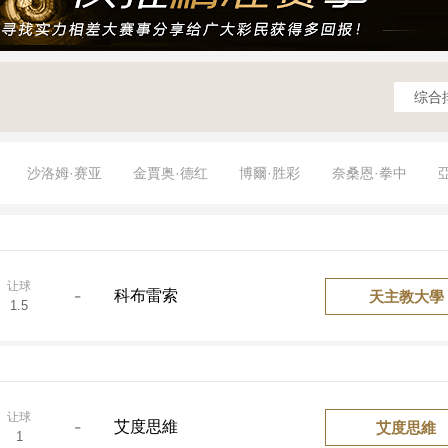
综合
综
沙洛姆·赛亚
金賈奥·德红
博爾·胜彩
奈桑恩·拳中
热
价
让球
-
科布雷索
天主教大學
1.5
让球
-
艾度思維
艾度思維
1