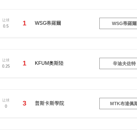
让球
1
WSG蒂羅爾
WSG蒂羅爾
0.5
让球
1
KFUM奧斯陸
辛迪夫佐特
0.25
让球
3
普斯卡斯學院
MTK布達佩
0