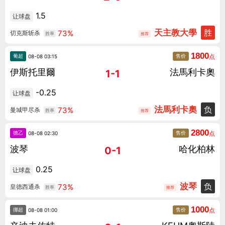
1.5
让球盘
天主教大學
胜
73%
切克斯斩杀
胜率
推荐
1800
葡超
售价
08-08 03:15
点
伊斯托里爾
法馬利卡奧
1-1
-0.25
让球盘
法馬利卡奧
负
73%
曼城甲尽杀
胜率
推荐
2800
德乙
售价
08-08 02:30
点
波琴
哈化柏林
0-1
0.25
让球盘
波琴
负
73%
皇德西通杀
胜率
推荐
1000
挪超
售价
08-08 01:00
点