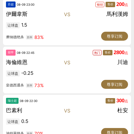
200
芬超
售价
08-09 23:00
畅销
点
伊爾韋斯
馬利漢姆
VS
1.5
让球盘
尊享订阅
83%
摩纳德绝杀
胜率
2800
荷甲
售价
08-09 22:45
热门
点
海倫維恩
川迪
VS
-0.25
让球盘
尊享订阅
73%
皇德西通杀
胜率
300
瑞士超
售价
08-09 22:30
点
巴素利
杜安
VS
0.5
让球盘
尊享订阅
70%
迪特萊绝杀
胜率