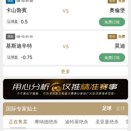
免费
俄超
售价
08-10 01:30
卡山魯賓
奧倫堡
VS
0.5
让球盘
免费订阅
免费
挪超
售价
08-10 01:15
基斯迪辛特
莫迪
VS
-0.75
让球盘
免费订阅
更多
足球
篮球
国际专家贴士
正在售卖
摩纳德绝杀
迪特萊绝杀
圣亚曼绝杀
雷