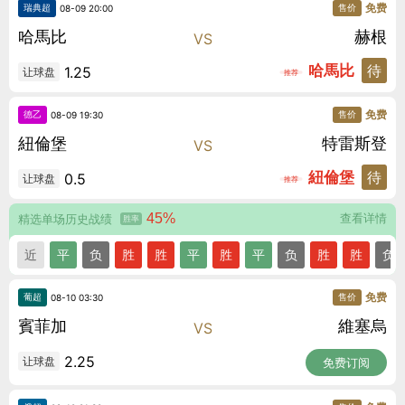
免费
瑞典超
售价
08-09 20:00
哈馬比
赫根
VS
哈馬比
待
1.25
让球盘
推荐
免费
德乙
售价
08-09 19:30
紐倫堡
特雷斯登
VS
紐倫堡
待
0.5
让球盘
推荐
45%
查看详情
精选单场历史战绩
胜率
近
平
负
胜
胜
平
胜
平
负
胜
胜
负
免费
葡超
售价
08-10 03:30
賓菲加
維塞烏
VS
2.25
让球盘
免费订阅