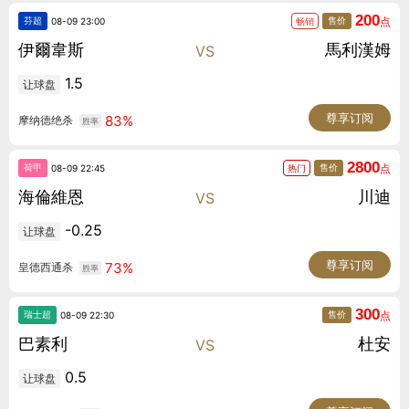
200
芬超
售价
08-09 23:00
畅销
点
伊爾韋斯
馬利漢姆
VS
1.5
让球盘
尊享订阅
83%
摩纳德绝杀
胜率
2800
荷甲
售价
08-09 22:45
热门
点
海倫維恩
川迪
VS
-0.25
让球盘
尊享订阅
73%
皇德西通杀
胜率
300
瑞士超
售价
08-09 22:30
点
巴素利
杜安
VS
0.5
让球盘