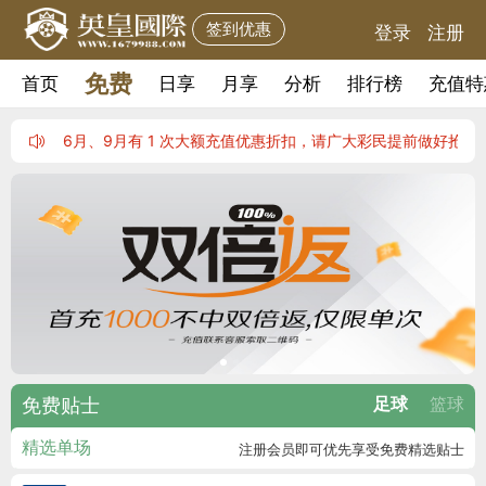
签到优惠
登录
注册
免费
首页
日享
月享
分析
排行榜
充值特
”将3月、6月、9月有 1 次大额充值优惠折扣，请广大彩民提前做好抢充计划
足球
篮球
免费贴士
精选单场
注册会员即可优先享受免费精选贴士