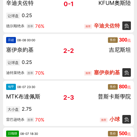
辛迪夫佐特
KFUM奧斯陸
0-1
0.25
让球盘
辛迪夫佐特
负
76%
德尔顺绝杀
胜率
推荐
300
芬超
售价
08-08 00:00
点
塞伊奈約基
吉尼斯坦
2-2
0.25
让球盘
塞伊奈約基
负
70%
迪特萊绝杀
胜率
推荐
800
匈甲
售价
08-07 23:30
点
MTK布達佩斯
普斯卡斯學院
2-3
2.75
大小盘
小球
负
70%
雷巴逊绝杀
胜率
推荐
500
日職聯
售价
08-07 18:30
点