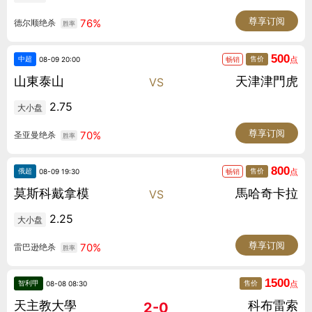
尊享订阅
76%
德尔顺绝杀
胜率
500
中超
售价
08-09 20:00
畅销
点
山東泰山
天津津門虎
VS
2.75
大小盘
尊享订阅
70%
圣亚曼绝杀
胜率
800
俄超
售价
08-09 19:30
畅销
点
莫斯科戴拿模
馬哈奇卡拉
VS
2.25
大小盘
尊享订阅
70%
雷巴逊绝杀
胜率
1500
智利甲
售价
08-08 08:30
点
天主教大學
科布雷索
2-0