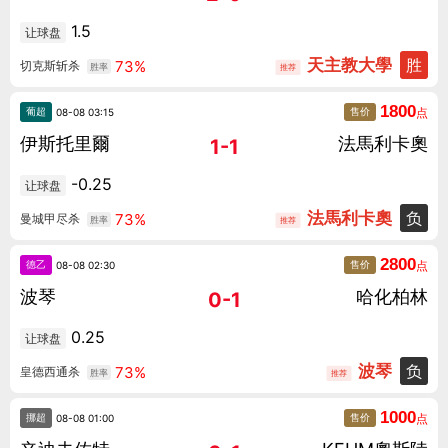
1.5
让球盘
天主教大學
胜
73%
切克斯斩杀
胜率
推荐
1800
葡超
售价
08-08 03:15
点
伊斯托里爾
法馬利卡奧
1-1
-0.25
让球盘
法馬利卡奧
负
73%
曼城甲尽杀
胜率
推荐
2800
德乙
售价
08-08 02:30
点
波琴
哈化柏林
0-1
0.25
让球盘
波琴
负
73%
皇德西通杀
胜率
推荐
1000
挪超
售价
08-08 01:00
点