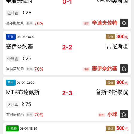
辛迪夫佐特
KFUM奧斯陸
0-1
0.25
让球盘
辛迪夫佐特
负
76%
德尔顺绝杀
胜率
推荐
300
芬超
售价
08-08 00:00
点
塞伊奈約基
吉尼斯坦
2-2
0.25
让球盘
塞伊奈約基
负
70%
迪特萊绝杀
胜率
推荐
800
匈甲
售价
08-07 23:30
点
MTK布達佩斯
普斯卡斯學院
2-3
2.75
大小盘
小球
负
70%
雷巴逊绝杀
胜率
推荐
500
日職聯
售价
08-07 18:30
点