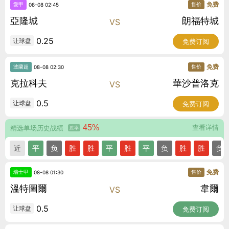
免费
愛甲
售价
08-08 02:45
亞隆城
朗福特城
VS
0.25
让球盘
免费订阅
免费
波蘭超
售价
08-08 02:30
克拉科夫
華沙普洛克
VS
0.5
让球盘
免费订阅
45%
查看详情
精选单场历史战绩
胜率
近
平
负
胜
胜
平
胜
平
负
胜
胜
负
免费
瑞士甲
售价
08-08 01:30
溫特圖爾
韋爾
VS
0.5
让球盘
免费订阅