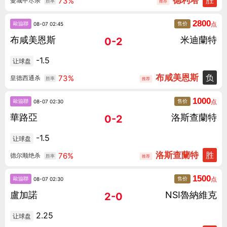
73%
曼城甲尽杀
胜率
推荐
2800
歐協聯
售价
08-07 02:45
点
布咸美恩斯
米迪蘭特
0-2
-1.5
让球盘
布咸美恩斯
负
73%
皇德西通杀
胜率
推荐
1000
歐協聯
售价
08-07 02:30
点
華路亞
洛斯查蘭特
0-2
-1.5
让球盘
洛斯查蘭特
胜
76%
德尔顺绝杀
胜率
推荐
1500
歐協聯
售价
08-07 02:30
点
盧加諾
NSI魯納維克
2-0
2.25
让球盘