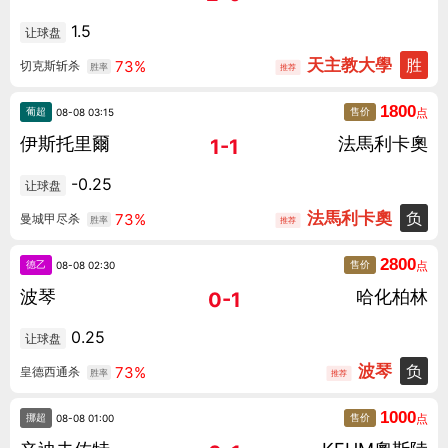
1.5
让球盘
天主教大學
胜
73%
切克斯斩杀
胜率
推荐
1800
葡超
售价
08-08 03:15
点
伊斯托里爾
法馬利卡奧
1-1
-0.25
让球盘
法馬利卡奧
负
73%
曼城甲尽杀
胜率
推荐
2800
德乙
售价
08-08 02:30
点
波琴
哈化柏林
0-1
0.25
让球盘
波琴
负
73%
皇德西通杀
胜率
推荐
1000
挪超
售价
08-08 01:00
点