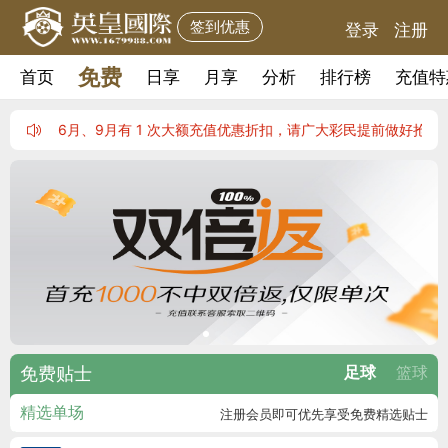
签到优惠
登录
注册
免费
首页
日享
月享
分析
排行榜
充值特
”将3月、6月、9月有 1 次大额充值优惠折扣，请广大彩民提前做好抢充计划
足球
篮球
免费贴士
精选单场
注册会员即可优先享受免费精选贴士