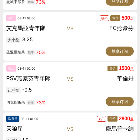
尊享订阅
73%
曼城甲尽杀
胜率
500
荷乙
售价
08-11 02:00
畅销
点
艾克馬亞青年隊
FC燕豪芬
VS
3.25
大小盘
尊享订阅
70%
圣亚曼绝杀
胜率
1500
荷乙
售价
08-11 02:00
点
PSV燕豪芬青年隊
華倫丹
VS
-0.5
让球盘
尊享订阅
73%
切克斯斩杀
胜率
2800
瑞典超
售价
08-11 01:00
热门
点
天狼星
龐馬普卡納
VS
1.5