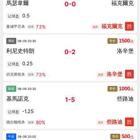
馬瑟韋爾
福克爾克
0-0
0.5
让球盘
福克爾克
胜
73%
曼城甲尽杀
胜率
推荐
1500
挪超
售价
08-09 20:30
点
利尼史特朗
洛辛堡
0-2
0.25
让球盘
洛辛堡
胜
73%
切克斯斩杀
胜率
推荐
1000
蘇超
售价
08-09 20:30
点
基馬諾克
些路迪
1-5
-1.25
让球盘
些路迪
胜
80%
德尔顺绝杀
胜率
推荐
500
中超
售价
08-09 20:00
点