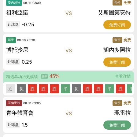
免费
委内超秋
售价
08-11 03:30
祖利亞諾
艾斯圖第安特
VS
-0.25
让球盘
免费订阅
免费
羅甲
售价
08-10 23:30
博托沙尼
胡內多阿拉
VS
0.25
让球盘
免费订阅
45%
查看详情
精选单场历史战绩
胜率
近
负
胜
胜
胜
平
负
胜
胜
平
胜
平
免费
哥倫甲秋
售价
08-11 09:05
青年體育會
珮雷拉
VS
1.5
让球盘
免费订阅