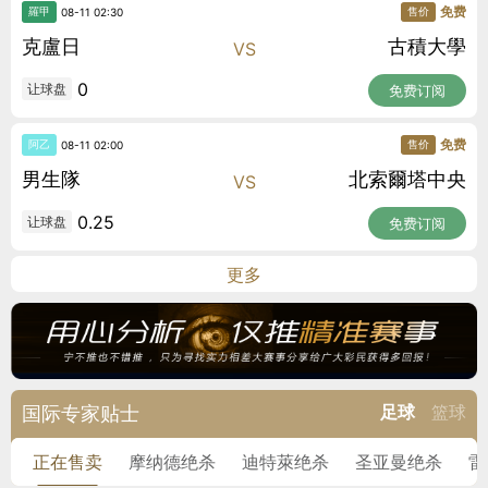
免费
羅甲
售价
08-11 02:30
克盧日
古積大學
VS
0
让球盘
免费订阅
免费
阿乙
售价
08-11 02:00
男生隊
北索爾塔中央
VS
0.25
让球盘
免费订阅
更多
足球
篮球
国际专家贴士
正在售卖
摩纳德绝杀
迪特萊绝杀
圣亚曼绝杀
雷