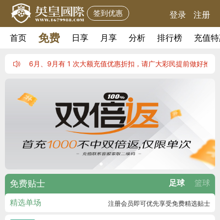
签到优惠
登录
注册
免费
首页
日享
月享
分析
排行榜
充值特
”将3月、6月、9月有 1 次大额充值优惠折扣，请广大彩民提前做好抢充计划
足球
篮球
免费贴士
精选单场
注册会员即可优先享受免费精选贴士