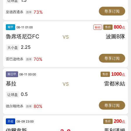
让球盘
尊享订阅
73%
皇德西通杀
胜率
800
葡甲
售价
08-11 01:00
畅销
点
魯席塔尼亞FC
波圖B隊
VS
2.25
大小盘
尊享订阅
70%
雷巴逊绝杀
胜率
1000
斯亞甲
售价
08-11 00:00
点
慕拉
雷都米結
VS
0.5
让球盘
尊享订阅
80%
德尔顺绝杀
胜率
200
芬超
售价
08-09 23:00
点
伊爾韋斯
馬利漢姆