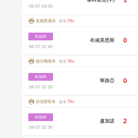
08-07 03:00
皇德西通杀
73
胜率
%
歐協聯
0
布咸美恩斯
08-07 02:45
德尔顺绝杀
76
胜率
%
歐協聯
0
華路亞
08-07 02:30
切克斯斩杀
73
胜率
%
歐協聯
2
盧加諾
08-07 02:30