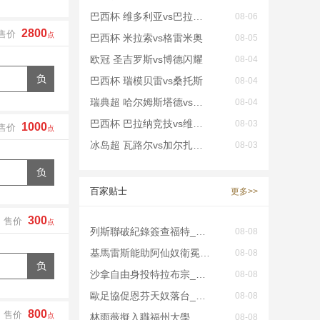
巴西杯 维多利亚vs巴拉纳竞技
08-06
2800
售价
点
巴西杯 米拉索vs格雷米奥
08-05
欧冠 圣吉罗斯vs博德闪耀
08-04
负
巴西杯 瑞模贝雷vs桑托斯
08-04
瑞典超 哈尔姆斯塔德vs天狼星
08-04
巴西杯 巴拉纳竞技vs维多利亚
08-03
1000
售价
点
冰岛超 瓦路尔vs加尔扎拜尔星
08-03
负
百家贴士
更多>>
300
售价
点
列斯聯破紀錄簽查福特_澳門日報
08-08
基馬雷斯能助阿仙奴衛冕_澳門日報
08-08
负
沙拿自由身投特拉布宗_澳門日報
08-08
歐足協促恩芬天奴落台_澳門日報
08-08
800
售价
点
林雨薇擬入職福州大學_大公報
08-08