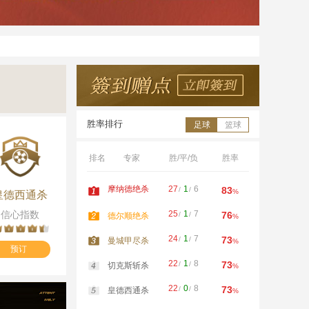
胜率排行
足球
篮球
排名
专家
胜/平/负
胜率
摩纳德绝杀
27
1
6
83
/
/
%
皇德西通杀
信心指数
25
1
7
76
/
/
德尔顺绝杀
%
24
1
7
73
/
/
曼城甲尽杀
%
预订
22
1
8
73
/
/
切克斯斩杀
%
22
0
8
73
/
/
皇德西通杀
%