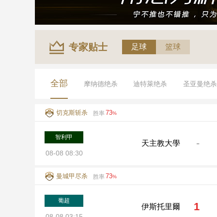
专家贴士
足球
篮球
全部
摩纳德绝杀
迪特萊绝杀
圣亚曼绝杀
切克斯斩杀
73
胜率
%
智利甲
-
天主教大學
08-08 08:30
曼城甲尽杀
73
胜率
%
葡超
1
伊斯托里爾
08-08 03:15