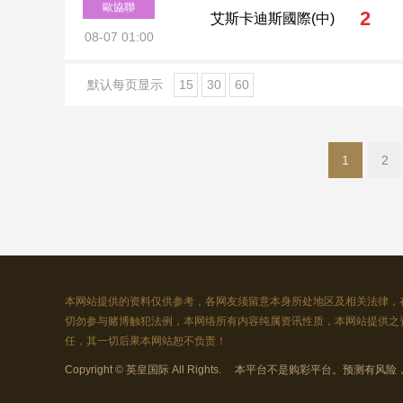
歐協聯
2
艾斯卡迪斯國際(中)
08-07 01:00
默认每页显示
15
30
60
1
2
本网站提供的资料仅供参考，各网友须留意本身所处地区及相关法律，
切勿参与赌博触犯法例，本网络所有内容纯属资讯性质，本网站提供之
任，其一切后果本网站恕不负责！
Copyright © 英皇国际 All Rights. 本平台不是购彩平台。预测有