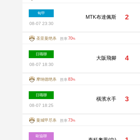
匈甲
2
MTK布達佩斯
08-07 23:30
圣亚曼绝杀
70
胜率
%
日職聯
4
大阪飛腳
08-07 18:30
摩纳德绝杀
83
胜率
%
日職聯
3
橫濱水手
08-07 18:25
曼城甲尽杀
73
胜率
%
歐協聯
1
泰科奧里(中)