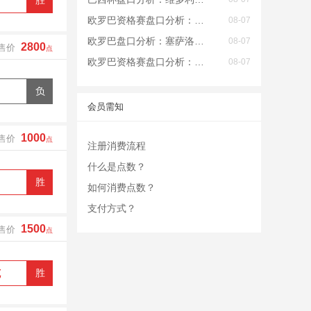
胜
欧罗巴资格赛盘口分析：本菲卡 VS 哈茨
08-07
欧罗巴盘口分析：塞萨洛尼基 VS 安德莱赫特
08-07
2800
售价
点
欧罗巴资格赛盘口分析：库奥皮奥 VS 克拉约瓦大学
08-07
负
会员需知
1000
售价
点
注册消费流程
什么是点数？
胜
如何消费点数？
支付方式？
1500
售价
点
克
胜