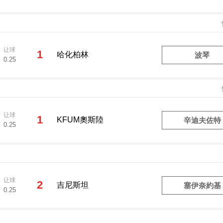
让球
1
哈化柏林
波琴
0.25
让球
1
KFUM奧斯陸
辛迪夫佐特
0.25
让球
2
吉尼斯坦
塞伊奈約基
0.25